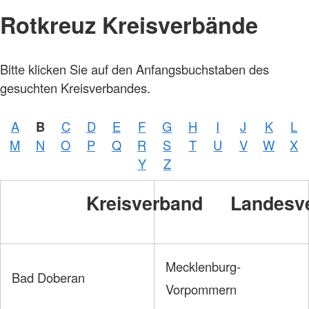
Rotkreuz Kreisverbände
Bitte klicken Sie auf den Anfangsbuchstaben des
gesuchten Kreisverbandes.
A
B
C
D
E
F
G
H
I
J
K
L
M
N
O
P
Q
R
S
T
U
V
W
X
Y
Z
Kreisverband
Landesv
Mecklenburg-
Bad Doberan
Vorpommern