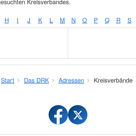
gesuchten Kreisverbandes.
H
I
J
K
L
M
N
O
P
Q
R
S
Start
Das DRK
Adressen
Kreisverbände