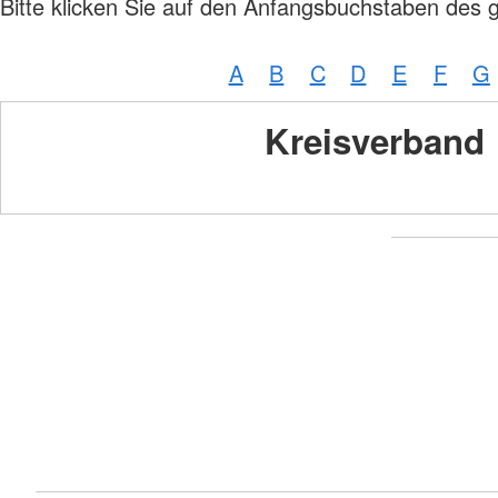
Bitte klicken Sie auf den Anfangsbuchstaben des 
A
B
C
D
E
F
G
Kreisverband