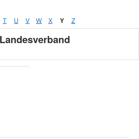
T
U
V
W
X
Y
Z
Landesverband