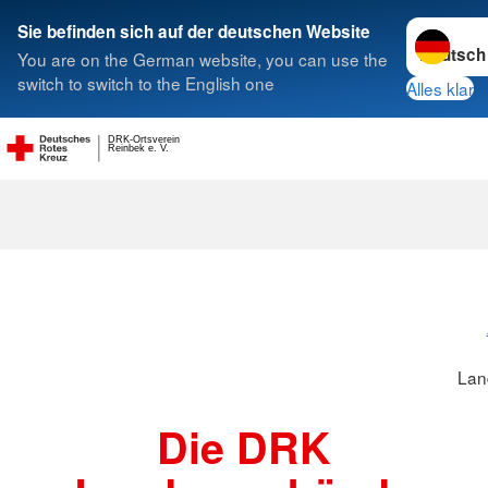
Sprache w
Sie befinden sich auf der deutschen Website
You are on the German website, you can use the
Suche
switch to switch to the English one
Alles klar
DRK-Ortsverein
Reinbek e. V.
Landesverbä
Lan
Die DRK