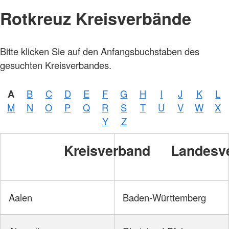
Rotkreuz Kreisverbände
Bitte klicken Sie auf den Anfangsbuchstaben des
gesuchten Kreisverbandes.
A
B
C
D
E
F
G
H
I
J
K
L
M
N
O
P
Q
R
S
T
U
V
W
X
Y
Z
Kreisverband
Landesv
Aalen
Baden-Württemberg