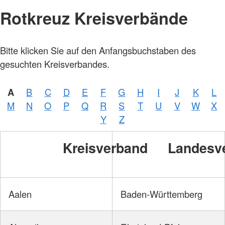
Rotkreuz Kreisverbände
Bitte klicken Sie auf den Anfangsbuchstaben des
gesuchten Kreisverbandes.
A
B
C
D
E
F
G
H
I
J
K
L
M
N
O
P
Q
R
S
T
U
V
W
X
Y
Z
Kreisverband
Landesv
Aalen
Baden-Württemberg