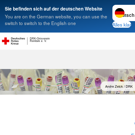
Sprache w
Sie befinden sich auf der deutschen Website
You are on the German website, you can use the
Suche
switch to switch to the English one
Alles klar
DRK-Ortsverein
Reinbek e. V.
Blutspende
Andre Zelck / DRK