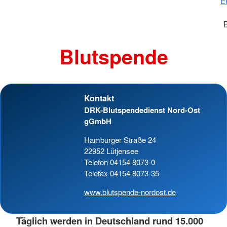
E
Blutspende
Kontakt
DRK-Blutspendedienst Nord-Ost
gGmbH
Hamburger Straße 24
22952 Lütjensee
Telefon 04154 8073-0
Telefax 04154 8073-35
www.blutspende-nordost.de
Täglich werden in Deutschland rund 15.000