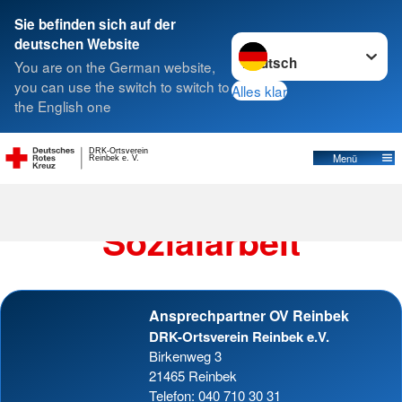
Sie befinden sich auf der
Sprache wechseln zu
deutschen Website
Suche
You are on the German website,
you can use the switch to switch to
Alles klar
the English one
Wohlfahrts- und Sozialarbeit
DRK-Ortsverein
Menü
Reinbek e. V.
Wohlfahrts- und
Sozialarbeit
Ansprechpartner OV Reinbek
DRK-Ortsverein Reinbek e.V.
Birkenweg 3
21465 Reinbek
Telefon: 040 710 30 31