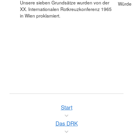
Unsere sieben Grundsätze wurden von der
Würde 
XX. Internationalen Rotkreuzkonferenz 1965
in Wien proklamiert.
Start
Das DRK