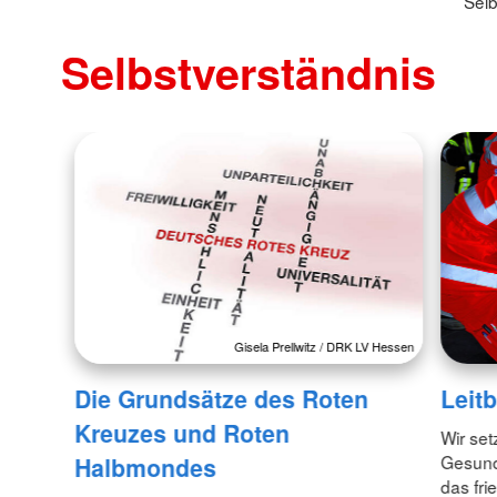
Selb
Selbstverständnis
Gisela Prellwitz / DRK LV Hessen
Die Grundsätze des Roten
Leitb
Kreuzes und Roten
Wir set
Gesund
Halbmondes
das fr