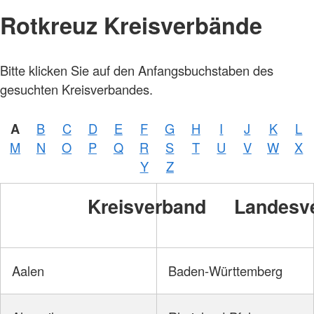
Rotkreuz Kreisverbände
Bitte klicken Sie auf den Anfangsbuchstaben des
gesuchten Kreisverbandes.
A
B
C
D
E
F
G
H
I
J
K
L
M
N
O
P
Q
R
S
T
U
V
W
X
Y
Z
Kreisverband
Landesv
Aalen
Baden-Württemberg