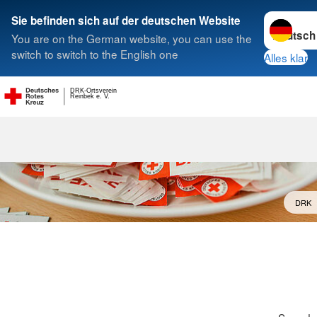
Sprache w
Sie befinden sich auf der deutschen Website
You are on the German website, you can use the
Suche
switch to switch to the English one
Alles klar
DRK-Ortsverein
Reinbek e. V.
DRK