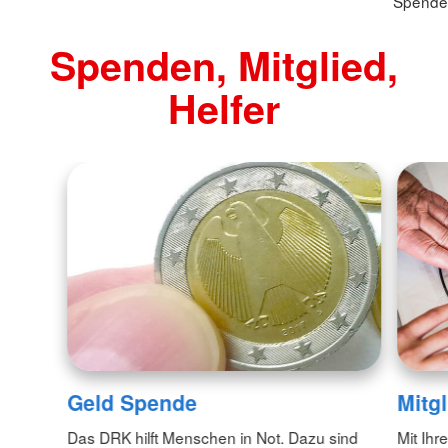
Spenden
Spenden, Mitglied,
Helfer
Geld Spende
Mitg
Das DRK hilft Menschen in Not. Dazu sind
Mit Ihr