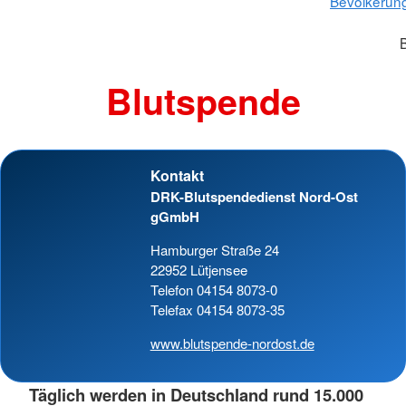
Bevölkerun
Blutspende
Kontakt
DRK-Blutspendedienst Nord-Ost
gGmbH
Hamburger Straße 24
22952 Lütjensee
Telefon 04154 8073-0
Telefax 04154 8073-35
www.blutspende-nordost.de
Täglich werden in Deutschland rund 15.000