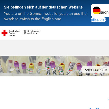
Sprache w
Sie befinden sich auf der deutschen Website
You are on the German website, you can use the
Suche
switch to switch to the English one
Alles klar
DRK-Ortsverein
Reinbek e. V.
Blutspende
Andre Zelck / DRK