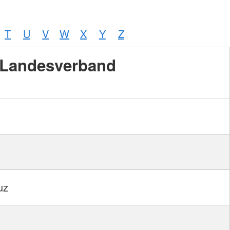
T
U
V
W
X
Y
Z
Landesverband
uz