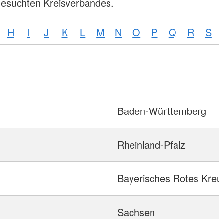
gesuchten Kreisverbandes.
H
I
J
K
L
M
N
O
P
Q
R
S
Baden-Württemberg
Rheinland-Pfalz
Bayerisches Rotes Kre
Sachsen