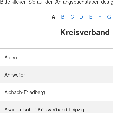
Bitte klicken Sie auf den Anfangsbuchstaben des 
A
B
C
D
E
F
G
Kreisverband
Aalen
Ahrweiler
Aichach-Friedberg
Akademischer Kreisverband Leipzig