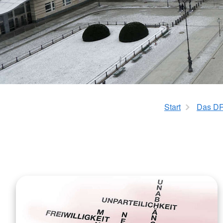
Start
Das D